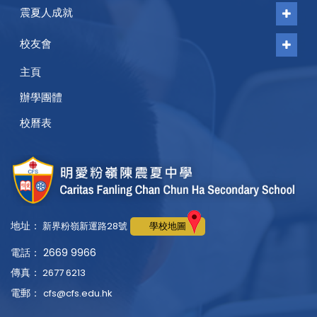
震夏人成就
校友會
主頁
辦學團體
校曆表
地址：
新界粉嶺新運路28號
學校地圖
電話： 2669 9966
傳真：
2677 6213
電郵：
cfs@cfs.edu.hk