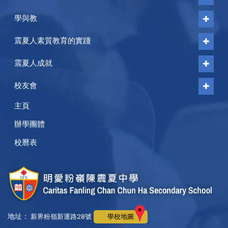
學與教
震夏人素質教育的實踐
震夏人成就
校友會
主頁
辦學團體
校曆表
地址：
新界粉嶺新運路28號
學校地圖