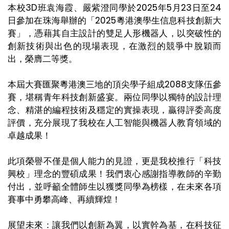
本校3D班袁海霞、嚴紫澄同學於2025年5月23日至24
日參加在珠海舉辦的「2025粵港澳學生信息科技創新大
賽」，憑藉其自主設計的雙足人形機器人，以突破性的
創新技術與出色的現場表現，在激烈的競爭中脫穎而
出，榮膺二等獎。
本屆大賽匯聚粵港澳三地的頂尖學子組成2088支隊伍參
賽，堪稱青年科技創新盛宴。兩位同學以獨特的設計理
念、精湛的編程技術及穩定的實操表現，贏得評委高度
評價，充分展現了我校在人工智能與機器人教育領域的
卓越成果！
此項榮譽不僅是個人能力的見證，更是我校推行「科技
興校」理念的豐碩成果！我們衷心感謝指導教師的辛勤
付出，並呼籲全體師生以獲獎同學為榜樣，在未來各項
賽事中勇攀高峰、再續輝煌！
展望未來：讓我們以創新為翼，以實幹為基，在科技征